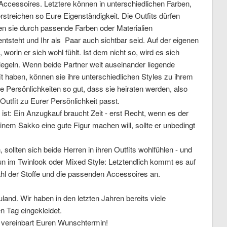
ccessoires. Letztere können in unterschiedlichen Farben,
streichen so Eure Eigenständigkeit. Die Outfits dürfen
lten sie durch passende Farben oder Materialien
tsteht und Ihr als Paar auch sichtbar seid. Auf der eigenen
worin er sich wohl fühlt. Ist dem nicht so, wird es sich
iegeln. Wenn beide Partner weit auseinander liegende
it haben, können sie ihre unterschiedlichen Styles zu ihrem
de Persönlichkeiten so gut, dass sie heiraten werden, also
utfit zu Eurer Persönlichkeit passt.
t: Ein Anzugkauf braucht Zeit - erst Recht, wenn es der
nem Sakko eine gute Figur machen will, sollte er unbedingt
sollten sich beide Herren in ihren Outfits wohlfühlen - und
un im Twinlook oder Mixed Style: Letztendlich kommt es auf
hl der Stoffe und die passenden Accessoires an.
nd. Wir haben in den letzten Jahren bereits viele
n Tag eingekleidet.
nd vereinbart Euren Wunschtermin!