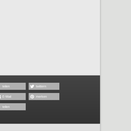
teilen
twittern
E-Mail
merken
teilen