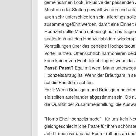
gemeinsamen Look, inklusive der passenden A
Mustern oder Stoffen gewählt werden und unter
auch sehr unterschiedlich sein, allerdings sol
zusammengeführt werden, damit eine Einheit en
Hochzeit sollte Mann unbedingt nur das tragen, 
spätestens auf den Hochzeitsbildern wiedersp
Vorstellungen über das perfekte Hochzeitsoutf
Vorteil nutzen. Offensichtlich harmonieren bei
kann keiner von Euch falsch liegen, wenn das O
Passt! Passt?
Egal mit wem Mann unterwegs is
Hochzeitsanzug ist. Wenn der Bräutigam in sei
auf die Passform achten.
Fazit: Wenn Bräutigam und Bräutigam heiraten, 
sie sollten aufeinander abgestimmt sein. Ob n
die Qualität der Zusammenstellung, die Auswa
"Homo Ehe Hochzeitsmode" - für uns kein Neula
gleichgeschlechtliche Paare für ihren schönste
Jetzt freuen wir uns auf Euch - ruft uns an u