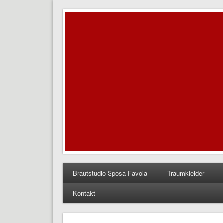
Brautstudio Sposa Favo
…einmal Traumkleid bitte!
Brautstudio Sposa Favola
Traumkleider
Kontakt