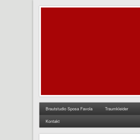
Brautstudio Sposa Favo
…einmal Traumkleid bitte!
Brautstudio Sposa Favola
Traumkleider
Kontakt