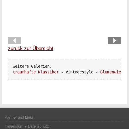
zurück zur Übersicht
traumhafte Klassiker 
- 
Vintagestyle
 - 
Blumenwiese
 
Partner und Links
Impressum + Datenschutz