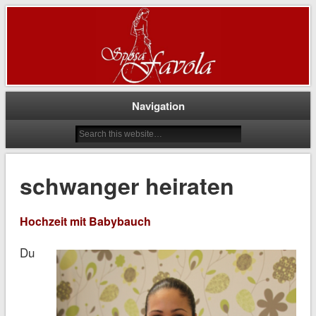
…einmal Traumkleid bitte!
Brautstudio Sposa Favola
Navigation
schwanger heiraten
Hochzeit mit Babybauch
Du